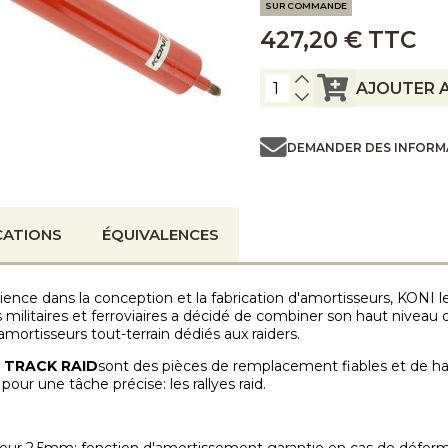
SUR COMMANDE
427,20 € TTC
AJOUTER A
DEMANDER DES INFORM
CATIONS
ÉQUIVALENCES
ence dans la conception et la fabrication d'amortisseurs, KONI l
ns militaires et ferroviaires a décidé de combiner son haut nive
ortisseurs tout-terrain dédiés aux raiders.
 TRACK RAID
sont des pièces de remplacement fiables et de hau
our une tâche précise: les rallyes raid.