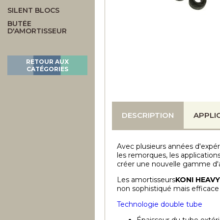
SILENT BLOCS
BUTÉE
D'AMORTISSEUR
RETOUR AUX
CATÉGORIES
DESCRIPTION
APPLI
Avec plusieurs années d'expéri
les remorques, les applicatio
créer une nouvelle gamme d'am
Les amortisseurs
KONI HEAVY
non sophistiqué mais efficace p
Technologie double tube