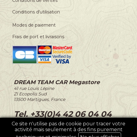
Conditions de ventes
Conditions d'utilisation
Modes de paiement
Frais de port et livraisons
DREAM TEAM CAR Megastore
-
41 rue Louis Lépine
-
ZI Ecopolis Sud
-
13500 Martigues, France
-
Tel. +33(0)4 42 06 04 04
Ce site n'utilise pas de cookie pour tracer votre
activité mais seulement à des fins purement
©2026 DREAM TEAM CAR