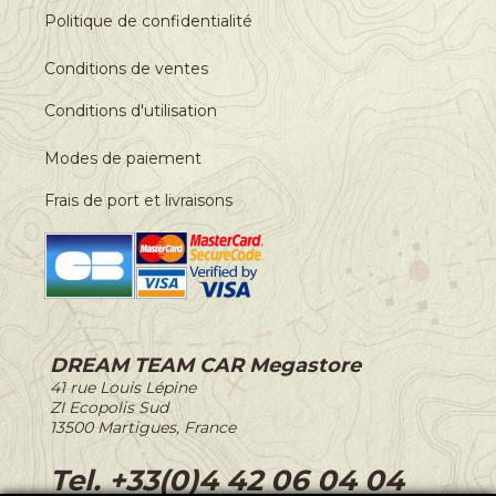
Politique de confidentialité
Conditions de ventes
Conditions d'utilisation
Modes de paiement
Frais de port et livraisons
DREAM TEAM CAR Megastore
-
41 rue Louis Lépine
-
ZI Ecopolis Sud
-
13500 Martigues, France
-
Tel. +33(0)4 42 06 04 04