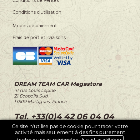
Conditions de ventes
Conditions d'utilisation
Modes de paiement
Frais de port et livraisons
DREAM TEAM CAR Megastore
-
41 rue Louis Lépine
-
ZI Ecopolis Sud
-
13500 Martigues, France
-
Tel. +33(0)4 42 06 04 04
Ce site n'utilise pas de cookie pour tracer votre
activité mais seulement à des fins purement
©2026 DREAM TEAM CAR