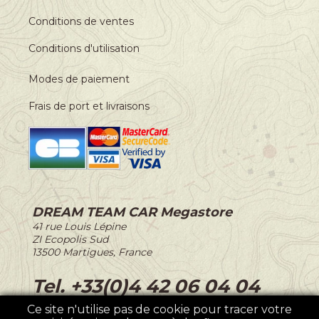
Conditions de ventes
Conditions d'utilisation
Modes de paiement
Frais de port et livraisons
DREAM TEAM CAR Megastore
-
41 rue Louis Lépine
-
ZI Ecopolis Sud
-
13500 Martigues, France
-
Tel. +33(0)4 42 06 04 04
Ce site n'utilise pas de cookie pour tracer votre