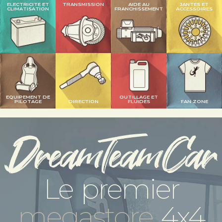
ELECTRICITE ET
TRANSMISSION
AIDE AU
JANTES ET
CLIMATISATION
FRANCHISSEMENT
ACCESSOIRES
EQUIPEMENT DE
OUTILLAGE ET
PILOTAGE
DIRECTION
FLUIDES
FAN ZONE
Le premier
megastore
4x4