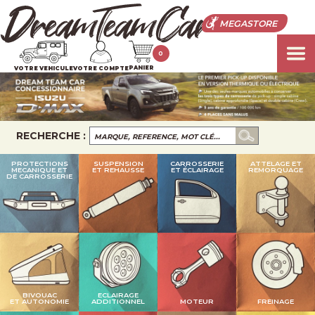
MEGASTORE
0
PANIER
VOTRE VEHICULE
VOTRE COMPTE
RECHERCHE :
PROTECTIONS
SUSPENSION
CARROSSERIE
ATTELAGE ET
MECANIQUE ET
ET REHAUSSE
ET ÉCLAIRAGE
REMORQUAGE
DE CARROSSERIE
BIVOUAC
ECLAIRAGE
ET AUTONOMIE
ADDITIONNEL
MOTEUR
FREINAGE