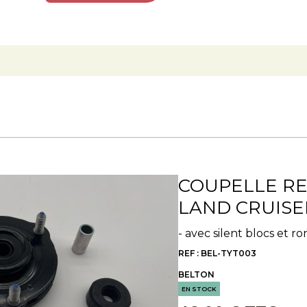
COUPELLE R
LAND CRUISER
- avec silent blocs et r
REF : BEL-TYT003
BELTON
EN STOCK