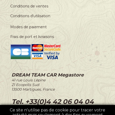
Conditions de ventes
Conditions d'utilisation
Modes de paiement
Frais de port et livraisons
DREAM TEAM CAR Megastore
-
41 rue Louis Lépine
-
ZI Ecopolis Sud
-
13500 Martigues, France
-
Tel. +33(0)4 42 06 04 04
Ce site n'utilise pas de cookie pour tracer votre
activité mais seulement à des fins purement