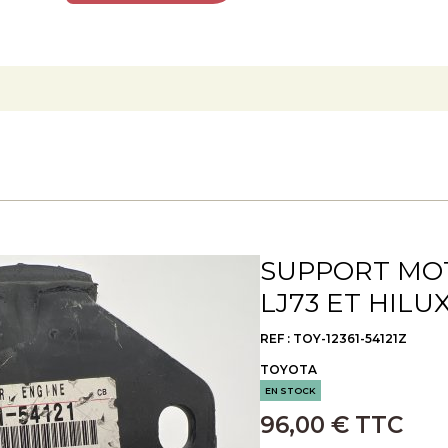
SUPPORT MOT
LJ73 ET HILUX
REF : TOY-12361-54121Z
TOYOTA
EN STOCK
96,00 € TTC