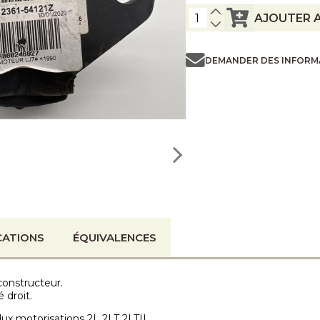
AJOUTER A
DEMANDER DES INFORM
CATIONS
ÉQUIVALENCES
constructeur.
droit.
ilux motorisations 2L 2LT 2LTII