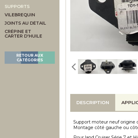
SUPPORTS
VILEBREQUIN
JOINTS AU DÉTAIL
CRÉPINE ET
CARTER D'HUILE
RETOUR AUX
CATÉGORIES
DESCRIPTION
APPLI
Support moteur neuf origine 
Montage côté gauche ou côté 
Pour land Cruiser Série 7 et H