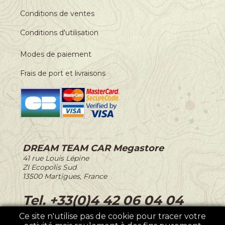
Conditions de ventes
Conditions d'utilisation
Modes de paiement
Frais de port et livraisons
DREAM TEAM CAR Megastore
-
41 rue Louis Lépine
-
ZI Ecopolis Sud
-
13500 Martigues, France
-
Tel. +33(0)4 42 06 04 04
Ce site n'utilise pas de cookie pour tracer votre