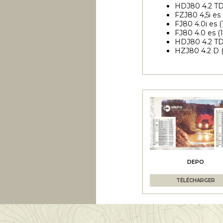
HDJ80 4.2 TD 
FZJ80 4,5i es 
FJ80 4.0i es (
FJ80 4.0 es (
HDJ80 4.2 TD 
HZJ80 4.2 D (
DEPO
TÉLÉCHARGER