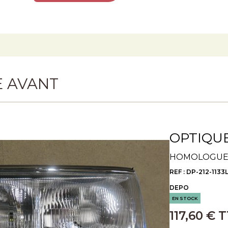
E AVANT
OPTIQUE
HOMOLOGUE
REF : DP-212-1133
DEPO
EN STOCK
117,60 € 