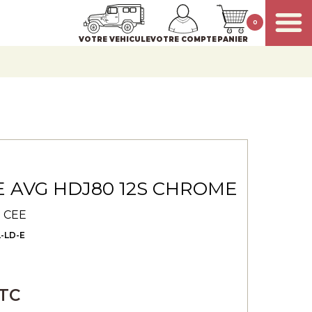
0
VOTRE VEHICULE
VOTRE COMPTE
PANIER
 AVG HDJ80 12S CHROME
 CEE
L-LD-E
TTC