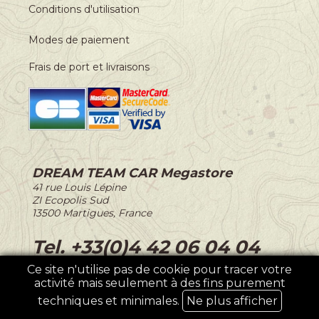
Conditions d'utilisation
Modes de paiement
Frais de port et livraisons
DREAM TEAM CAR Megastore
-
41 rue Louis Lépine
-
ZI Ecopolis Sud
-
13500 Martigues, France
-
Tel. +33(0)4 42 06 04 04
Ce site n'utilise pas de cookie pour tracer votre
activité mais seulement à des fins purement
©2026 DREAM TEAM CAR
techniques et minimales.
Ne plus afficher