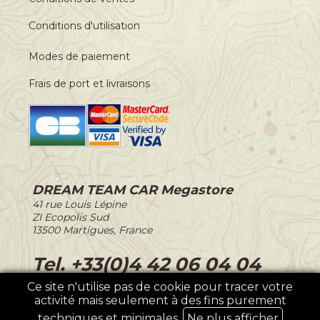
Conditions d'utilisation
Modes de paiement
Frais de port et livraisons
DREAM TEAM CAR Megastore
-
41 rue Louis Lépine
-
ZI Ecopolis Sud
-
13500 Martigues, France
-
Tel. +33(0)4 42 06 04 04
Ce site n'utilise pas de cookie pour tracer votre
activité mais seulement à des fins purement
©2026 DREAM TEAM CAR
techniques et minimales.
Ne plus afficher