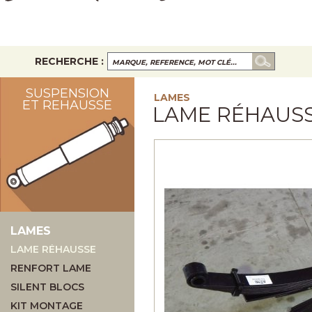
RECHERCHE :
SUSPENSION
LAMES
ET REHAUSSE
LAME RÉHAUS
LAMES
LAME RÉHAUSSE
RENFORT LAME
SILENT BLOCS
KIT MONTAGE