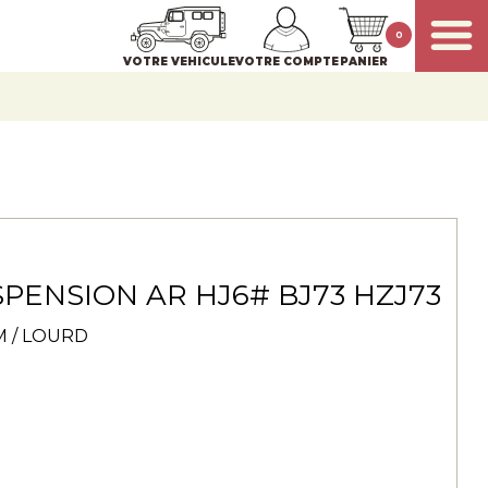
0
VOTRE VEHICULE
VOTRE COMPTE
PANIER
PENSION AR HJ6# BJ73 HZJ73
M / LOURD