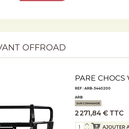
D
VANT OFFROAD
PARE CHOCS 
REF : ARB-3440200
ARB
SUR COMMANDE
2 271,84 € TTC
AJOUTER A