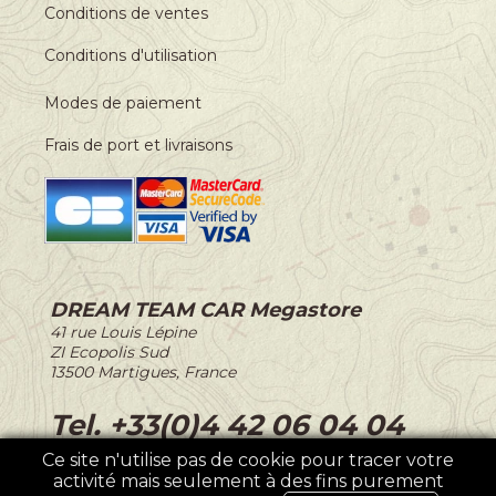
Conditions de ventes
Conditions d'utilisation
Modes de paiement
Frais de port et livraisons
DREAM TEAM CAR Megastore
-
41 rue Louis Lépine
-
ZI Ecopolis Sud
-
13500 Martigues, France
-
Tel. +33(0)4 42 06 04 04
Ce site n'utilise pas de cookie pour tracer votre
activité mais seulement à des fins purement