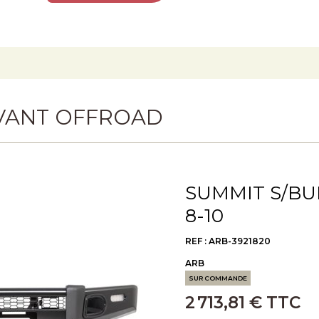
D
VANT OFFROAD
SUMMIT S/BU
8-10
REF : ARB-3921820
ARB
SUR COMMANDE
2 713,81 € TTC