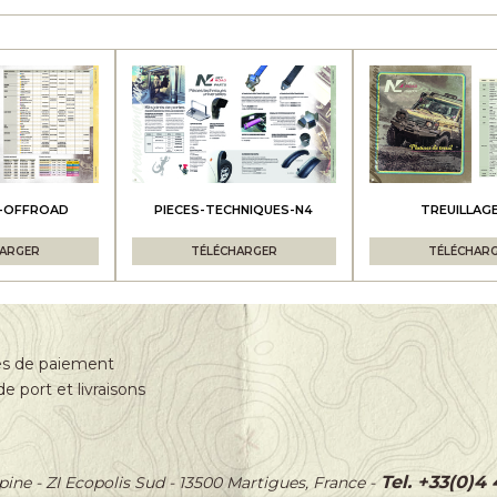
4-OFFROAD
PIECES-TECHNIQUES-N4
TREUILLAG
HARGER
TÉLÉCHARGER
TÉLÉCHAR
s de paiement
de port et livraisons
Tel. +33(0)4
épine
-
ZI Ecopolis Sud
-
13500 Martigues, France
-