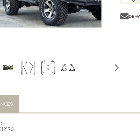
DEMA
ENCES
70
12170