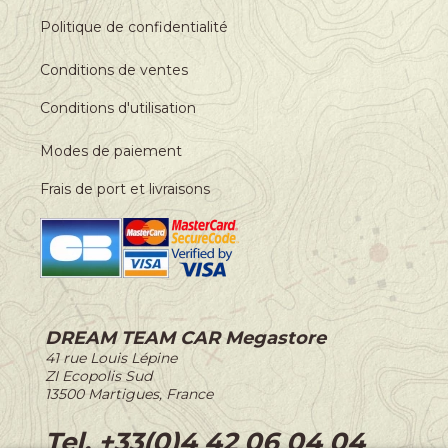
Politique de confidentialité
Conditions de ventes
Conditions d'utilisation
Modes de paiement
Frais de port et livraisons
DREAM TEAM CAR Megastore
-
41 rue Louis Lépine
-
ZI Ecopolis Sud
-
13500 Martigues, France
-
Tel. +33(0)4 42 06 04 04