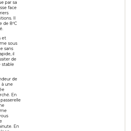
ue par sa
esse face
riers
ions. Il
re de 8ºC
é.
s et
Même sous
te sans
pide, il
siter de
 stable
ondeur de
 à une
rée
arché. En
 passerelle
une
tème
 vous
re
minute. En