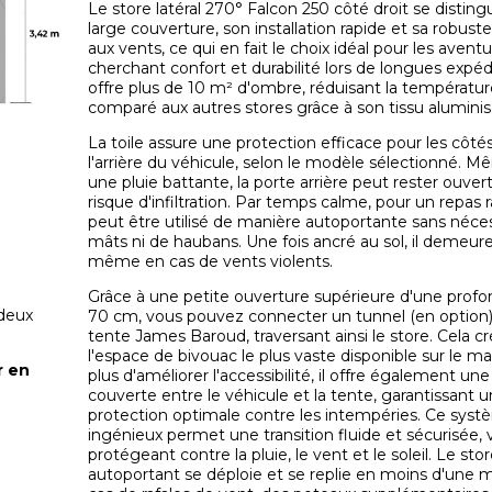
Le store latéral 270° Falcon 250 côté droit se disting
large couverture, son installation rapide et sa robust
aux vents, ce qui en fait le choix idéal pour les aventu
cherchant confort et durabilité lors de longues expédit
offre plus de 10 m² d'ombre, réduisant la températu
comparé aux autres stores grâce à son tissu aluminis
La toile assure une protection efficace pour les côté
l'arrière du véhicule, selon le modèle sélectionné. 
une pluie battante, la porte arrière peut rester ouver
risque d'infiltration. Par temps calme, pour un repas ra
peut être utilisé de manière autoportante sans néces
mâts ni de haubans. Une fois ancré au sol, il demeure
même en cas de vents violents.
Grâce à une petite ouverture supérieure d'une prof
 deux
70 cm, vous pouvez connecter un tunnel (en option)
tente James Baroud, traversant ainsi le store. Cela c
l'espace de bivouac le plus vaste disponible sur le m
r en
plus d'améliorer l'accessibilité, il offre également une
couverte entre le véhicule et la tente, garantissant 
protection optimale contre les intempéries. Ce sys
ingénieux permet une transition fluide et sécurisée,
protégeant contre la pluie, le vent et le soleil. Le sto
autoportant se déploie et se replie en moins d'une 