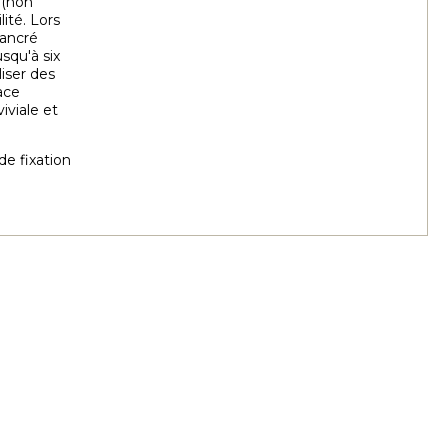
 (non
ité. Lors
 ancré
squ'à six
liser des
ace
iviale et
de fixation