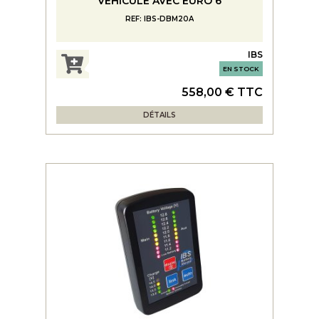
VEHICULE AVEC EURO 6
REF: IBS-DBM20A
IBS
EN STOCK
558,00 € TTC
DÉTAILS