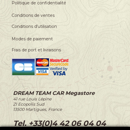
Politique de confidentialité
Conditions de ventes
Conditions d'utilisation
Modes de paiement
Frais de port et livraisons
DREAM TEAM CAR Megastore
-
41 rue Louis Lépine
-
ZI Ecopolis Sud
-
13500 Martigues, France
-
Tel. +33(0)4 42 06 04 04