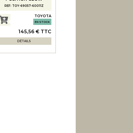
REF: TOY-69057-60011Z
TOYOTA
EN STOCK
145,56 € TTC
DÉTAILS