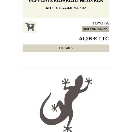
RAPPORTS KDJ9 KDJ12 HILUX KDN
REF: TOY-33368-35030Z
TOYOTA
SUR COMMANDE
41,28 € TTC
DÉTAILS