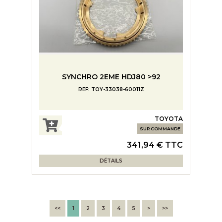
SYNCHRO 2EME HDJ80 >92
REF: TOY-33038-60011Z
TOYOTA
SUR COMMANDE
341,94 € TTC
DÉTAILS
<<
1
2
3
4
5
>
>>