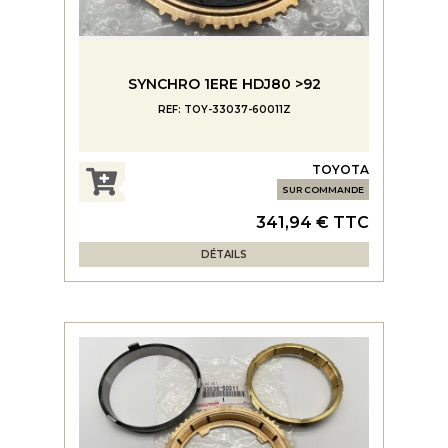
SYNCHRO 1ERE HDJ80 >92
REF: TOY-33037-60011Z
TOYOTA
SUR COMMANDE
341,94 € TTC
DÉTAILS