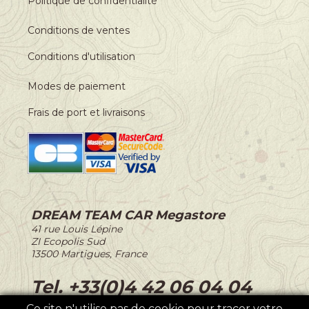
Politique de confidentialité
Conditions de ventes
Conditions d'utilisation
Modes de paiement
Frais de port et livraisons
DREAM TEAM CAR Megastore
-
41 rue Louis Lépine
-
ZI Ecopolis Sud
-
13500 Martigues, France
-
Tel. +33(0)4 42 06 04 04
Ce site n'utilise pas de cookie pour tracer votre